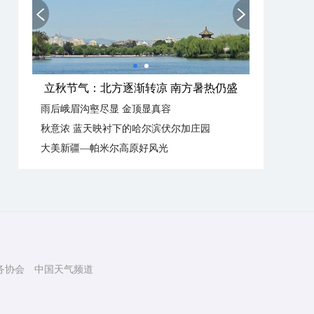
立秋节气：北方逐渐转凉 南方暑热仍盛
雨后峨眉沟壑尽显 金顶显真容
秋意浓 蓝天映衬下的哈尔滨伏尔加庄园
大美新疆—帕米尔高原好风光
务协会
中国天气频道