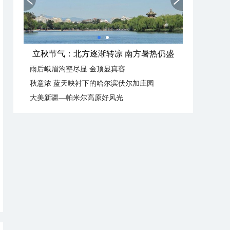
立秋节气：北方逐渐转凉 南方暑热仍盛
雨后峨眉沟壑尽显 金顶显真容
秋意浓 蓝天映衬下的哈尔滨伏尔加庄园
大美新疆—帕米尔高原好风光