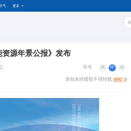
节气
更多
阳能资源年景公报》发布
心
字号
大
中
小
原创未经授权不得转载