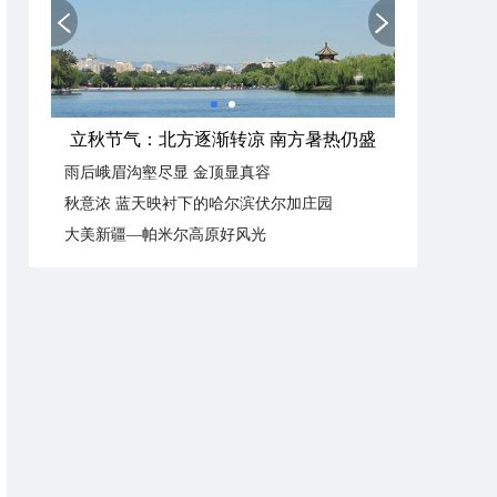
立秋节气：北方逐渐转凉 南方暑热仍盛
雨后峨眉沟壑尽显 金顶显真容
秋意浓 蓝天映衬下的哈尔滨伏尔加庄园
大美新疆—帕米尔高原好风光