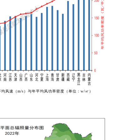
平均风速（m/s）与年平均风功率密度（单位：w/㎡）