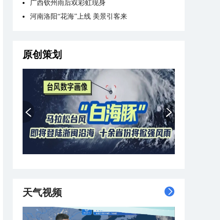
广西钦州雨后双彩虹现身
河南洛阳“花海”上线 美景引客来
原创策划
天气视频