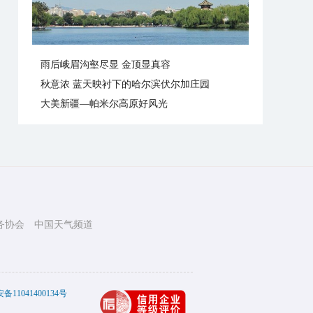
雨后峨眉沟壑尽显 金顶显真容
秋意浓 蓝天映衬下的哈尔滨伏尔加庄园
大美新疆—帕米尔高原好风光
务协会
中国天气频道
11041400134号