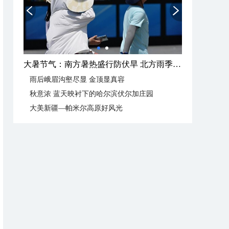
大暑节气：南方暑热盛行防伏旱 北方雨季陆续开启
雨后峨眉沟壑尽显 金顶显真容
秋意浓 蓝天映衬下的哈尔滨伏尔加庄园
大美新疆—帕米尔高原好风光