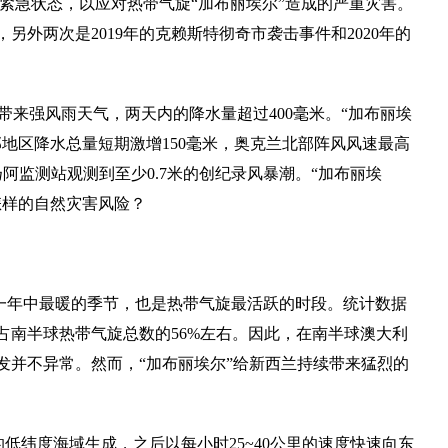
家紧急状态，以应对热带气旋“加布丽埃尔”造成的严重灾害。
外两次是2019年的克赖斯特彻奇市袭击事件和2020年的
兰带来强风雨天气，两天内的降水量超过400毫米。“加布丽埃
部地区降水总量短期激增150毫米，奥克兰北部阵风风速最高
阿监测站观测到至少0.7米的创纪录风暴潮。“加布丽埃
怎样的自然灾害风险？
是一年中最暖的季节，也是热带气旋最活跃的时段。统计数据
占南半球热带气旋总数的56%左右。因此，在南半球澳大利
发并不异常。然而，“加布丽埃尔”给新西兰持续带来猛烈的
的低纬度海域生成，之后以每小时25~40公里的速度快速向东