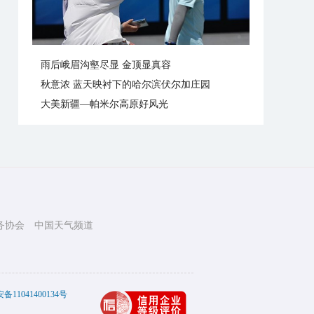
雨后峨眉沟壑尽显 金顶显真容
秋意浓 蓝天映衬下的哈尔滨伏尔加庄园
大美新疆—帕米尔高原好风光
务协会
中国天气频道
11041400134号