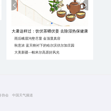
大暑这样过：饮伏茶晒伏姜 去除湿热保健康
雨后峨眉沟壑尽显 金顶显真容
秋意浓 蓝天映衬下的哈尔滨伏尔加庄园
大美新疆—帕米尔高原好风光
务协会
中国天气频道