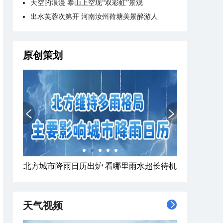
天空的浪漫 泰山上空现“双彩虹”景观
出水芙蓉次第开 河南汝州荷塘美景醉游人
原创策划
北方城市降雨日历出炉 看哪里雨水超长待机
天气视频