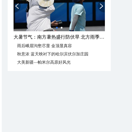
大暑节气：南方暑热盛行防伏旱 北方雨季陆续开启
雨后峨眉沟壑尽显 金顶显真容
秋意浓 蓝天映衬下的哈尔滨伏尔加庄园
大美新疆—帕米尔高原好风光