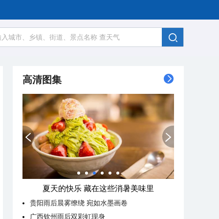
高清图集
夏天的快乐 藏在这些消暑美味里
贵阳雨后晨雾缭绕 宛如水墨画卷
广西钦州雨后双彩虹现身