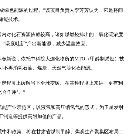
成绿色能源的过程。”该项目负责人李芳芳认为，它是将间
储能技术。
国内对化石资源依赖较高，诸如煤燃烧排出的二氧化碳浓度
，“吸废吐新”产出新能源，减少温室效应。
李春新说，依托中科院大连化物所的MTO（甲醇制烯烃）技
可不再消耗石油、煤炭、天然气等化石能源。
一定程度上缓解当下全球变暖。在某种程度上来讲，更有利
合作用’。”
氢能产业示范区，以液氢和高压缩氢气的形式，为卫星发射
工制造等提供高附加值的产品。
碳中和政策，将在甘肃省煤制甲醇、焦炭生产聚集区布局二