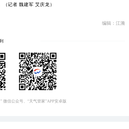
。（
记者 魏建军 艾庆龙
）
编辑：江漪
到
” 微信公众号、“天气管家”APP安卓版