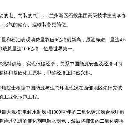
移动的电、简装的气”……兰州新区石投集团高级技术主管李春
，比气的储存、运输装备更简便。
加工量和石油表观消费量双破6亿吨创新高，原油净进口量达4.6
排放总量达100亿吨，位居世界第一。
体燃料供给，实现低碳经济，关系中国能源安全及经济可持
燃料和基础化工原料，甲醇经济正悄然兴起。
李灿院士根据中国能源与生态环境现况在西部地区先行先试
的工业化示范工程。
(世界最大规模)电解水制氢和1000吨/年的二氧化碳加氢合成甲醇
电通过先进的催化剂电解水制氢，然后将捕集的二氧化碳再