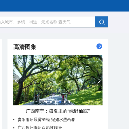
高清图集
广西南宁：盛夏里的“绿野仙踪”
贵阳雨后晨雾缭绕 宛如水墨画卷
广西钦州雨后双彩虹现身