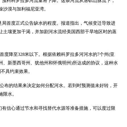
测，预料科罗拉多河流量将下降。这条河流从洛矶山脉流下，
燥沙漠与加利福尼亚湾。
垦局首度正式公告缺水的程度。报道指出，气候变迁导致进
让土壤更加干渴，并加剧河水流经美国西部干旱地区时的蒸
将首度降至328米以下。根据依赖科罗拉多河河水的7个州(亚
州、新墨西哥州、犹他州和怀俄明州)所达成的协议，这种水
测不具约束效果。
月公布的结果来决定如何分配河水。若到时预测值未好转，开
实施限水。
们有信心通过节水和寻找替代水源等准备措施，可以度过限