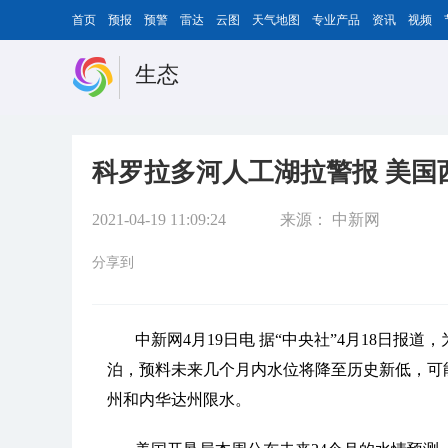
首页
预报
预警
雷达
云图
天气地图
专业产品
资讯
视频
生态
科罗拉多河人工湖拉警报 美国
2021-04-19 11:09:24
来源：
中新网
分享到
中新网4月19日电 据“中央社”4月18日
泊，预料未来几个月内水位将降至历史新低，可
州和内华达州限水。