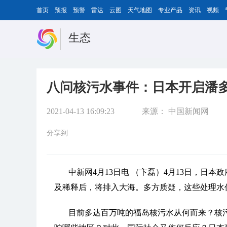
首页
预报
预警
雷达
云图
天气地图
专业产品
资讯
视频
生态
八问核污水事件：日本开启潘多
2021-04-13 16:09:23
来源：
中国新闻网
分享到
中新网4月13日电 （卞磊）4月13日，日
及稀释后，将排入大海。多方质疑，这些处理水
目前多达百万吨的福岛核污水从何而来？核