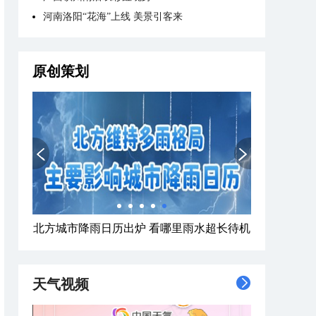
河南洛阳“花海”上线 美景引客来
原创策划
北方城市降雨日历出炉 看哪里雨水超长待机
天气视频