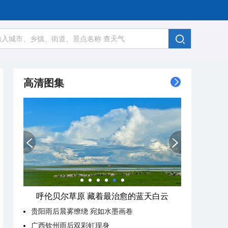
高清图集
呼伦贝尔草原 藏着最治愈的蓝天白云
贵阳雨后晨雾缭绕 宛如水墨画卷
广西钦州雨后双彩虹现身