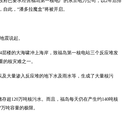
政府已要求经营福岛第一核电厂的东京电力公司，以2年后排
，自此，“潘多拉魔盒”将被开启。
烈地震说起。
达4层楼的大海啸冲上海岸，致福岛第一核电站三个反应堆发
重的核灾难之一。
以及大量渗入反应堆的地下水及雨水等，生成了大量核污
存超120万吨核污水。而且，福岛每天仍在产生约140吨核
37万吨容量的极限。