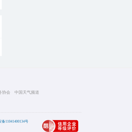
务协会
中国天气频道
11041400134号