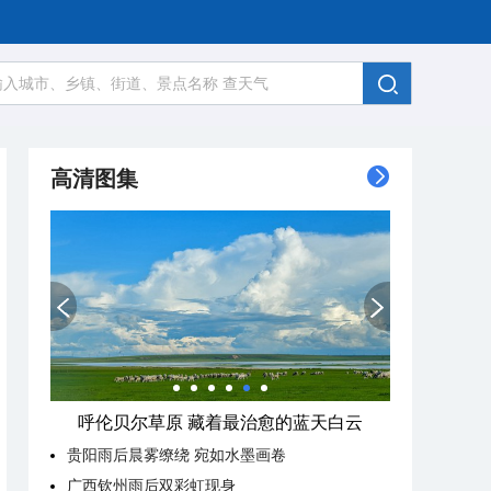
高清图集
呼伦贝尔草原 藏着最治愈的蓝天白云
贵阳雨后晨雾缭绕 宛如水墨画卷
广西钦州雨后双彩虹现身