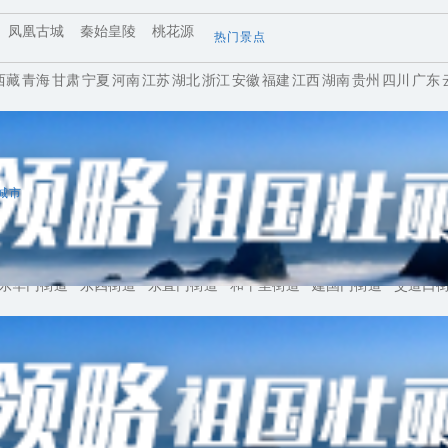
凤凰古城
秦始皇陵
桃花源
热门景点
西藏
青海
甘肃
宁夏
河南
江苏
湖北
浙江
安徽
福建
江西
湖南
贵州
四川
广东
城市
东华门街道
东四街道
东直门街道
和平里街道
建国门街道
交道口
柏林
纽约
温哥华
墨西哥城
哈瓦那
圣何塞
巴西利亚
布宜诺
拉巴特