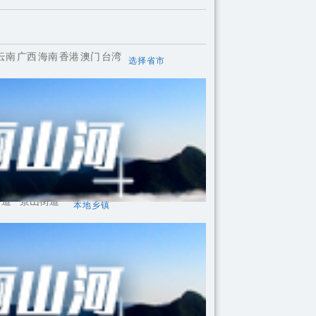
云南
广西
海南
香港
澳门
台湾
选择省市
街道
景山街道
本地乡镇
斯艾利斯
圣地亚哥
利马
基多
悉尼
墨