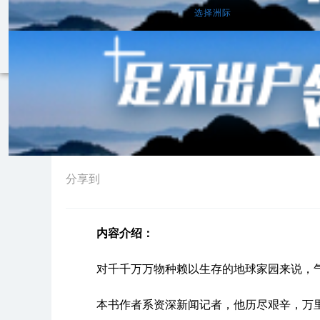
亚洲
欧洲
北美洲
南美洲
非洲
大洋洲
选择洲际
大迁移：气候变化与人类的未
2014-12-12 09:55:38
来源：
中国天气网
分享到
内容介绍：
对千千万万物种赖以生存的地球家园来说，
本书作者系资深新闻记者，他历尽艰辛，万