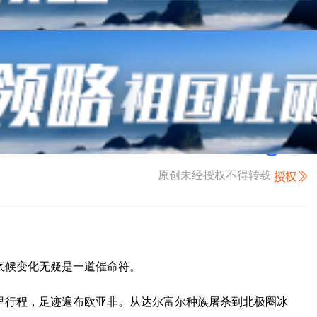
来
字号
大
中
小
原创未经授权不得转载
气候变化无疑是一道催命符。
里行程，足迹遍布欧亚非。从达尔富尔种族屠杀到北极圈冰