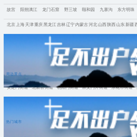
故宫
阳朔漓江
龙门石窟
野三坡
颐和园
九寨沟
东方明珠
北京
上海
天津
重庆
黑龙江
吉林
辽宁
内蒙古
河北
山西
陕西
山东
新疆
涿州
涿鹿
太原
石家庄
香河
三河
张家口
沧州
天津
唐山
保定
廊坊
周边
周边景点
安定门街道
北新桥街道
朝阳门街道
崇文门外街道
东花市街道
热门城市
曼谷
东京
首尔
吉隆坡
新加坡
巴黎
罗马
伦敦
雅典
尔本
惠灵顿
奥克兰
苏瓦
开罗
内罗毕
开普敦
维多利亚