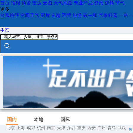
首页
预报
预警
雷达
云图
天气地图
专业产品
资讯
视频
节气
更多
台风路径
空间天气
图片
专题
环境
旅游
碳中和
气象科普
一带一
生态
国内
本地
国际
北京
上海
成都
杭州
南京
天津
深圳
重庆
西安
广州
青岛
武汉
热