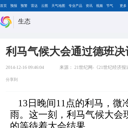
首页
预报
预警
雷达
云图
天气地图
专业产品
资讯
视频
节气
更多
生态
利马气候大会通过德班决
2014-12-16 09:46:04
来源：
21世纪网-《21世纪经济
分享到
13日晚间11点的利马，
雨。这一刻，利马气候大会
的等待着大会结果。