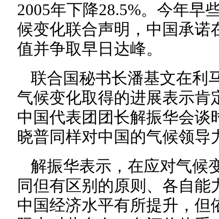
2005年下降28.5%。今
候变化联合声明，中国承诺在
值并争取早日达峰。
联合国秘书长潘基文在利
气候变化取得的进展表示肯
中国代表团团长解振华会谈
晓普同样对中国的气候领导
解振华表示，在应对气候
同但有区别的原则、各自能
中国经济水平有所提升，但