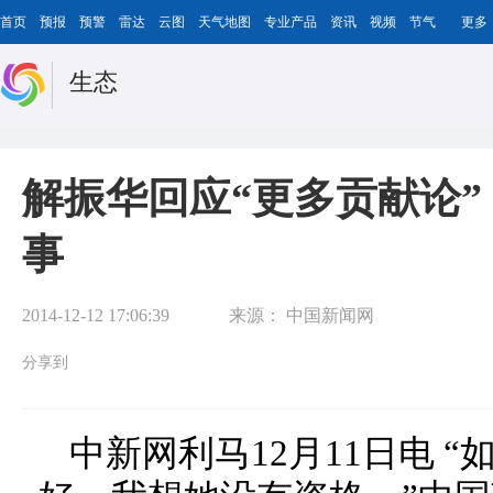
首页
预报
预警
雷达
云图
天气地图
专业产品
资讯
视频
节气
更多
生态
解振华回应“更多贡献论
事
2014-12-12 17:06:39
来源：
中国新闻网
分享到
中新网利马12月11日电 