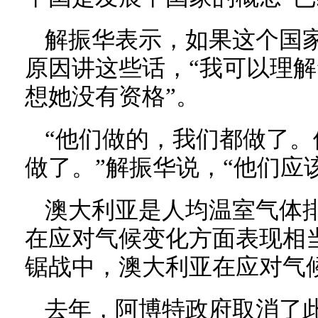
解振华表示，如果这个国
原因讲这些话，“我可以理解
想她没有资格”。
“他们做的，我们都做了
做了。”解振华说，“他们应
澳大利亚是人均温室气体
在应对气候变化方面表现相
锯战中，澳大利亚在应对气
去年，阿博特政府取消了