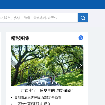
精彩图集
广西南宁：盛夏里的“绿野仙踪”
贵阳雨后晨雾缭绕 宛如水墨画卷
广西钦州雨后双彩虹现身