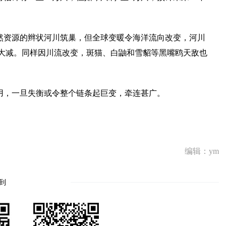
然资源的辫状河川筑巢，但全球变暖令海洋流向改变，河川
大减。同样因川流改变，斑猫、白鼬和雪貂等黑嘴鸥天敌也
用，一旦失衡或令整个链条起巨变，牵连甚广。
编辑：ym
到