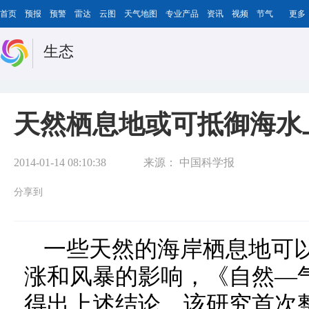
首页
预报
预警
雷达
云图
天气地图
专业产品
资讯
视频
节气
更多
生态
天然栖息地或可抵御海水
2014-01-14 08:10:38
来源：
中国科学报
分享到
一些天然的海岸栖息地可
涨和风暴的影响，《自然—
得出上述结论。该研究首次