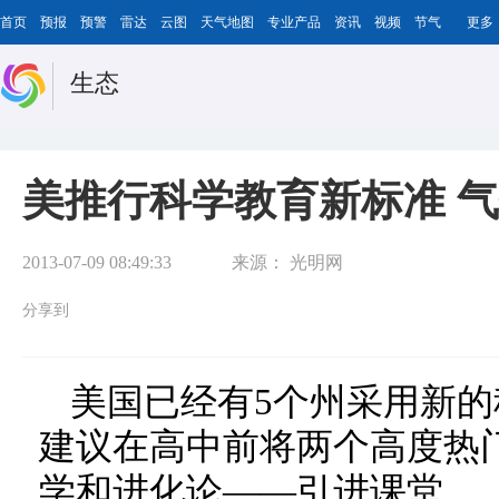
首页
预报
预警
雷达
云图
天气地图
专业产品
资讯
视频
节气
更多
生态
美推行科学教育新标准 
2013-07-09 08:49:33
来源：
光明网
分享到
美国已经有5个州采用新
建议在高中前将两个高度热
学和进化论——引进课堂。