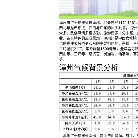
漳州市位于福建省东南部，地处东经117°-118
西北与龙岩相接，西南与广东的汕头毗邻。 漳
众多，民俗风情多姿多彩，旅游资源十分丰富。
收、各具特色的旅游景观。漳州还是中国女排腾
也是福建著名侨乡和台胞主要祖居地，是侨、台
平均温度21℃，年降雨量1500毫米，全年皆可
南山寺、三坪寺、慈济宫、灵通岩、仙字潭、百
等。
漳州气候背景分析
漳州位于福建省南部，是个依山傍海、有江、