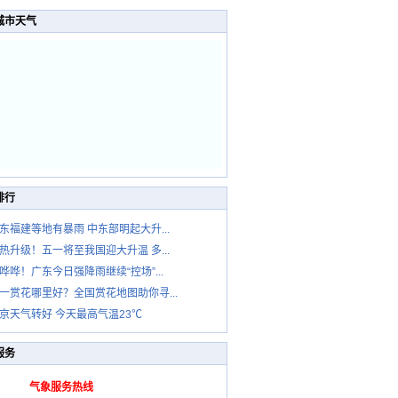
城市天气
排行
东福建等地有暴雨 中东部明起大升...
热升级！五一将至我国迎大升温 多...
哗哗！广东今日强降雨继续“控场”...
一赏花哪里好？全国赏花地图助你寻...
京天气转好 今天最高气温23℃
服务
气象服务热线