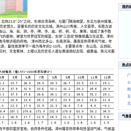
我的
°、北纬23.8°-25°之间，东濒台湾海峡，与厦门隔海相望，东北与泉州接壤，
州历史悠久，是著名的历史文化古城。漳州山川秀美，人文荟萃，名胜古迹
由山、海、岩、洞、亭、碑、寺、庙、桥、树、花、果等，组成了美不胜
飞的基地，被誉为世界冠军的摇篮，女排“三连冠”铜像就矗立在这里。漳州
胞寻根访祖的府地。 漳州西北多山，东南滨海，属南亚热带季风气候，年
旅游，最佳旅游季节一般为每年的2-10月。 主要景点有：东山岛、云洞岩、
花村、天宝蕉林、土楼以及历史名人遣址黄道周纪念馆、威惠庙、陈元光墓
热点
广
火
雨
五
北
气象
有平原的富庶宝地，自然条件优越。漳州属亚热带季风性湿润气候，气候温