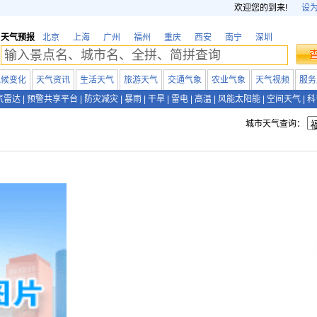
欢迎您的到来!
设
天气预报
北京
上海
广州
福州
重庆
西安
南宁
深圳
气候变化
天气资讯
生活天气
旅游天气
交通气象
农业气象
天气视频
服务
气雷达
|
预警共享平台
|
防灾减灾
|
暴雨
|
干旱
|
雷电
|
高温
|
风能太阳能
|
空间天气
|
科
城市天气查询：