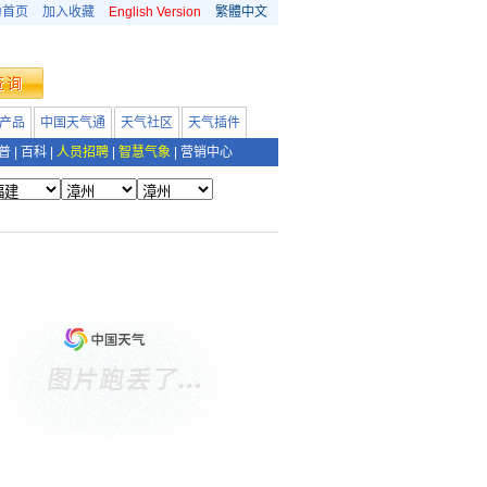
为首页
加入收藏
English Version
繁體中文
产品
中国天气通
天气社区
天气插件
普
|
百科
|
人员招聘
|
智慧气象
|
营销中心