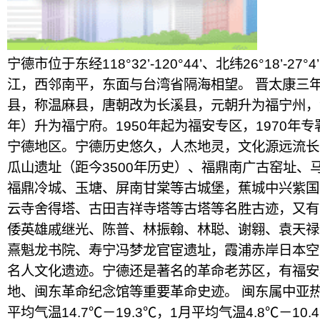
宁德市位于东经118°32’-120°44’、北纬26°18’-2
江，西邻南平，东面与台湾省隔海相望。 晋太康三年
县，称温麻县，唐朝改为长溪县，元朝升为福宁州，清
年）升为福宁府。1950年起为福安专区，1970年
宁德地区。宁德历史悠久，人杰地灵，文化源远流长
瓜山遗址（距今3500年历史）、福鼎南广古窑址、
福鼎冷城、玉塘、屏南甘棠等古城堡，蕉城中兴紫国
云寺舍得塔、古田吉祥寺塔等古塔等名胜古迹，又有
倭英雄戚继光、陈普、林振翰、林聪、谢翱、袁天禄
熹魁龙书院、寿宁冯梦龙官宦遗址，霞浦赤岸日本空
名人文化遗迹。宁德还是著名的革命老苏区，有福安
地、闽东革命纪念馆等重要革命史迹。 闽东属中亚
平均气温14.7℃－19.3℃，1月平均气温4.8℃－10