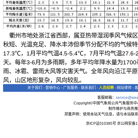
衢州市地处浙江省西部，属亚热带湿润季风气候区
秋短、光温充足、降水丰沛但季节分配不均的气候特
17.3℃，1月平均气温4.5-5.4℃，7月平均气温27.6-2
天。每年3-6月为多雨期，多年平均年降水量为170
雨、冰雹、雷雨大风等灾害天气。全年风向沿江平原
风，山区地形复杂，风向较乱。
关于我们
-
营销中心
-
广告服务
-
联系我们
-
人员招聘
-
网站律师
-
客服邮箱：
service@wea
Copyright©中国气象局公共气象服务中心 All
制作维护与商务推
郑重声明：使用本站天气信息，请与本站联系
京ICP证010385号 京公网安备1