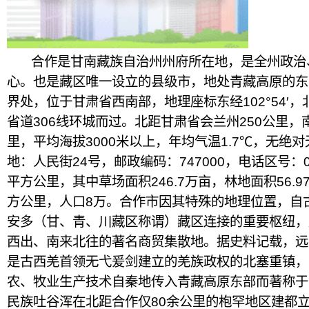
合作是甘南藏族自治州州府所在地，是全州政治
心。也是藏区唯一设立的县级市，地处青藏高原的东
界处，位于甘肃省西南部，地理座标东经102°54′，北纬
省道306线环城而过。北距甘肃省会兰州250公里，
里，平均海拔3000米以上，年均气温1.7℃，无绝
地：人民街24号，邮政编码：747000，电话区号：0
平方公里，其中草场面积246.7万亩，林地面积56.
方公里，人口8万。合作市因其特殊的地理位置，自
安多（甘、青、川藏区称谓）藏区连接的重要枢纽，
西出、南来北往的著名商贸集散地。据史料记载，远
是古西羌首领无弋爰剑建立的羌族政权的北塞重镇，
农、牧业生产技术自秦地传入青藏高原东部而著称于
民族吐谷浑在北距合作仅80余公里的枹罕地区建都