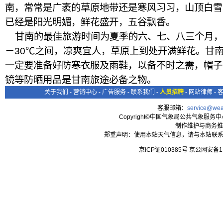
南，常常是广袤的草原地带还是寒风习习，山顶白雪
已经是阳光明媚，鲜花盛开，五谷飘香。
甘南的最佳旅游时间为夏季的六、七、八三个月，
－30℃之间，凉爽宜人，草原上到处开满鲜花。甘
一定要准备好防寒衣服及雨鞋，以备不时之需，帽子
镜等防晒用品是甘南旅途必备之物。
关于我们
-
营销中心
-
广告服务
-
联系我们
-
人员招聘
-
网站律师
-
客服邮箱：
service@wea
Copyright©中国气象局公共气象服务中心 All
制作维护与商务推
郑重声明：使用本站天气信息，请与本站联系
京ICP证010385号 京公网安备1