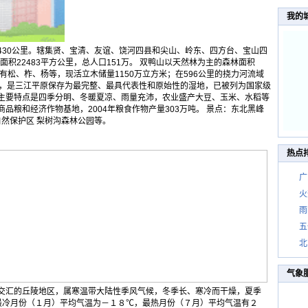
我的
430公里。辖集贤、宝清、友谊、饶河四县和尖山、岭东、四方台、宝山四
面积22483平方公里，总人口151万。 双鸭山以天然林为主的森林面积
种有松、柞、杨等，现活立木储量1150万立方米；在596公里的挠力河流域
地，是三江平原保存为最完整、最具代表性和原始性的湿地，已被列为国家级
主要特点是四季分明、冬暖夏凉、雨量充沛，农业盛产大豆、玉米、水稻等
品粮和经济作物基地，2004年粮食作物产量303万吨。 景点：东北黑峰
自然保护区 梨树沟森林公园等。
热点
广
火
雨
五
北
气象
交汇的丘陵地区，属寒温带大陆性季风气候，冬季长、寒冷而干燥，夏季
最冷月份（１月）平均气温为－１８℃，最热月份（７月）平均气温有２