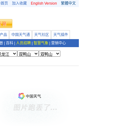
为首页
加入收藏
English Version
繁體中文
产品
中国天气通
天气社区
天气插件
普
|
百科
|
人员招聘
|
智慧气象
|
营销中心