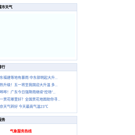
城市天气
排行
东福建等地有暴雨 中东部明起大升...
热升级！五一将至我国迎大升温 多...
哗哗！广东今日强降雨继续“控场”...
一赏花哪里好？全国赏花地图助你寻...
京天气转好 今天最高气温23℃
服务
气象服务热线