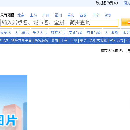
欢迎您的到来!
设
天气预报
北京
上海
广州
福州
重庆
西安
南宁
深圳
气候变化
天气资讯
生活天气
旅游天气
交通气象
农业气象
天气视频
服务
气雷达
|
预警共享平台
|
防灾减灾
|
暴雨
|
干旱
|
雷电
|
高温
|
风能太阳能
|
空间天气
|
科
城市天气查询：