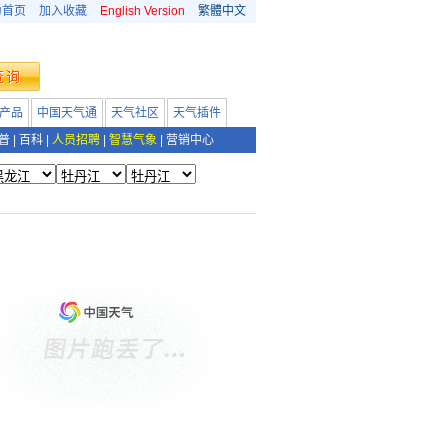
为首页
加入收藏
English Version
繁體中文
产品
中国天气通
天气社区
天气插件
普
|
百科
|
人员招聘
|
智慧气象
|
营销中心