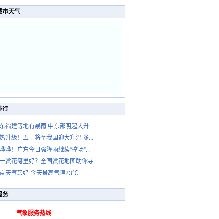
城市天气
排行
东福建等地有暴雨 中东部明起大升...
热升级！五一将至我国迎大升温 多...
哗哗！广东今日强降雨继续“控场”...
一赏花哪里好？全国赏花地图助你寻...
京天气转好 今天最高气温23℃
服务
气象服务热线