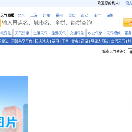
欢迎您的到来!
设
天气预报
北京
上海
广州
福州
重庆
西安
南宁
深圳
气候变化
天气资讯
生活天气
旅游天气
交通气象
农业气象
天气视频
服务
气雷达
|
预警共享平台
|
防灾减灾
|
暴雨
|
干旱
|
雷电
|
高温
|
风能太阳能
|
空间天气
|
科
城市天气查询：