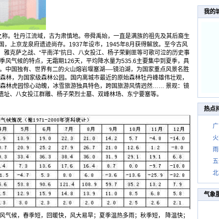
我的
”之称。牡丹江流域，古为肃慎地。帝舜禹始，一直是满族的祖先及其后裔生
海国，上京龙泉府遗迹尚存。1937年设市，1945年8月获得解放。至今古风
，雅克萨之战、“平南洋”抗日、八女投江、杨子荣剿匪等可歌可泣的历史事
风气候的特点，无霜期126天，平均降水量为535.6主要集中到夏季，具
。中国独有、世界有二的火山熔岩堰塞湖----镜泊湖，为国家重点风景名胜
原始森林，为国家级森林公园。国内离城市最近的原始森林牡丹峰雄伟壮观，
秀，森林虎园惊心动魄，冰雪旅游独具特色，跨国旅游风情迥然…… 景观：镜
遗址、八女投江群雕、杨子荣烈士墓、双峰林场、东宁要塞等。
热点
广
火
雨
五
北
气象
风气候，春季短，回暖快，风大易旱；夏季温热多雨；秋季短， 降温快；