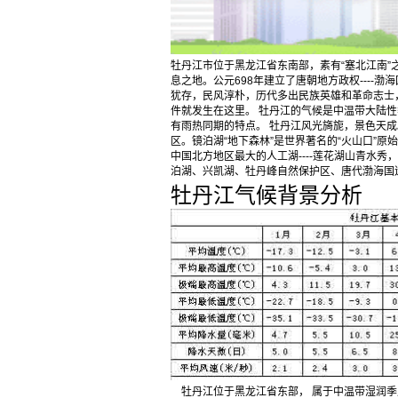
牡丹江市位于黑龙江省东南部，素有“塞北江南
息之地。公元698年建立了唐朝地方政权----渤
犹存，民风淳朴，历代多出民族英雄和革命志士
件就发生在这里。 牡丹江的气候是中温带大陆性季
有雨热同期的特点。 牡丹江风光旖旎，景色天成
区。镜泊湖“地下森林”是世界著名的“火山口”
中国北方地区最大的人工湖----莲花湖山青水
泊湖、兴凯湖、牡丹峰自然保护区、唐代渤海国
牡丹江气候背景分析
牡丹江位于黑龙江省东部， 属于中温带湿润季