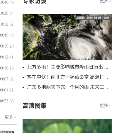
专家访谈
更多 >
10:46:49
10:20:54
10:12:52
09:49:45
09:19:29
09:12:41
北方多雨！主要影响城市降雨日历出炉 看哪里雨水超长待机
09:10:28
热在中伏！南北方一起蒸桑拿 高温打卡日历看哪里热力持久
09:07:32
广东多地两天下完一个月的雨 未来三天“红霞”残涡将北上一路洒水
09:01:21
08:53:38
高清图集
更多 >
更多 >