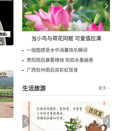
当小鸟与荷花同框 可爱值拉满
一组图感受水中消暑快乐瞬间
贵阳雨后晨雾缭绕 宛如水墨画卷
广西钦州雨后双彩虹现身
生活旅游
更多 >