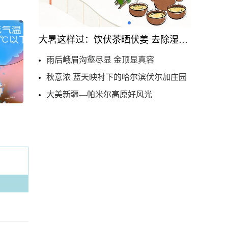
大暑这样过：饮伏茶晒伏姜 去除湿热保健康
雨后峨眉沟壑尽显 金顶显真容
秋意浓 蓝天映衬下的哈尔滨伏尔加庄园
大美新疆—帕米尔高原好风光