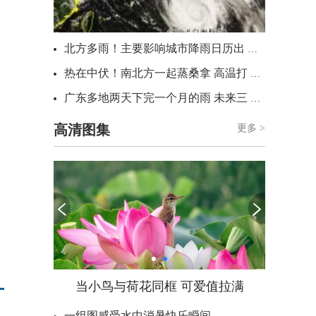
北方多雨！主要影响城市降雨日历出炉 看哪里雨水超长待机
热在中伏！南北方一起蒸桑拿 高温打卡日历看哪里热力持久
广东多地两天下完一个月的雨 未来三天“红霞”残涡将北上一路洒水
高清图集
更多 >
当小鸟与荷花同框 可爱值拉满
一组图感受水中消暑快乐瞬间