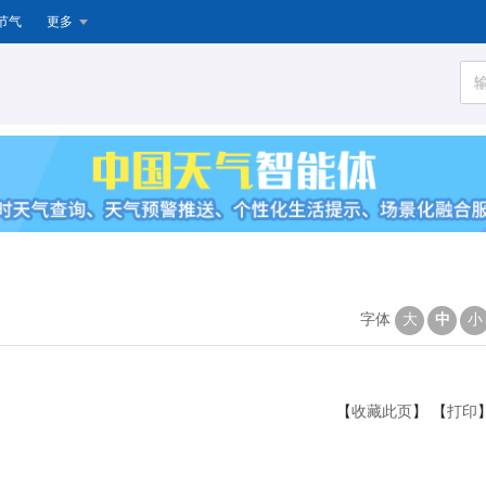
节气
更多
字体
大
中
小
【
收藏此页
】 【
打印