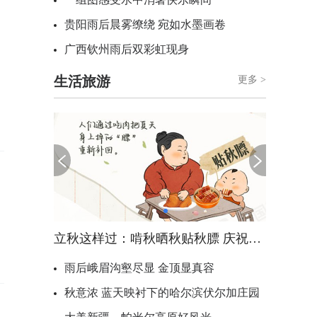
贵阳雨后晨雾缭绕 宛如水墨画卷
广西钦州雨后双彩虹现身
生活旅游
更多 >
立秋这样过：啃秋晒秋贴秋膘 庆祝丰收迎秋来
雨后峨眉沟壑尽显 金顶显真容
秋意浓 蓝天映衬下的哈尔滨伏尔加庄园