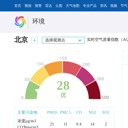
首页
预报
预警
雷达
云图
天气地图
专业产品
资讯
视频
节气
环境
北京
实时空气质量指数（AQ
选择观测点
28
优
主要污染物
PM10
PM2.5
CO
NO2
SO2
浓度μg/m3
21
11
0.4
14
2
CO为mg/m3